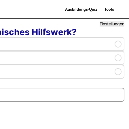
Einstellungen
nisches Hilfswerk?
Selec
Selec
Selec