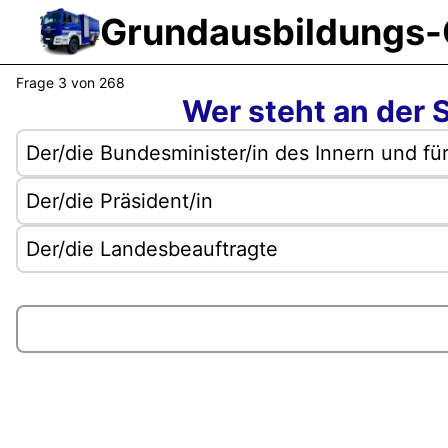
lte Sehmer
|
ressum
|
Frage 3 von 268
Wer steht an der 
FAQ
|
Der/die Bundesminister/in des Innern und fü
dback
|
Der/die Präsident/in
nstallieren
|
Der/die Landesbeauftragte
9.2025, 15:18