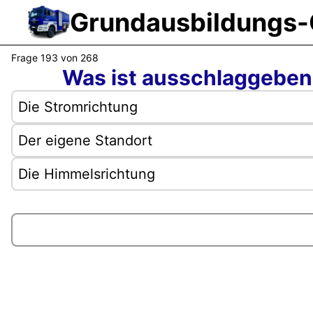
lte Sehmer
|
ressum
|
Frage 193 von 268
Was ist ausschlaggebend
FAQ
|
Die Stromrichtung
dback
|
Der eigene Standort
nstallieren
|
Die Himmelsrichtung
9.2025, 15:18