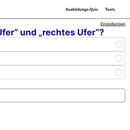
Einstellungen
fer“ und „rechtes Ufer“?
Selec
Selec
Selec