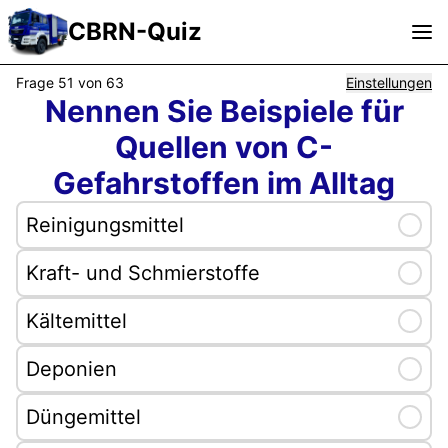
lte Sehmer
|
ressum
|
Frage 51 von 63
Einstellungen
Nennen Sie Beispiele für
FAQ
|
Quellen von C-
dback
Gefahrstoffen im Alltag
|
nstallieren
Reinigungsmittel
Selec
|
9.2025, 15:18
Kraft- und Schmierstoffe
Selec
Kältemittel
Selec
Deponien
Sele
Düngemittel
Selec