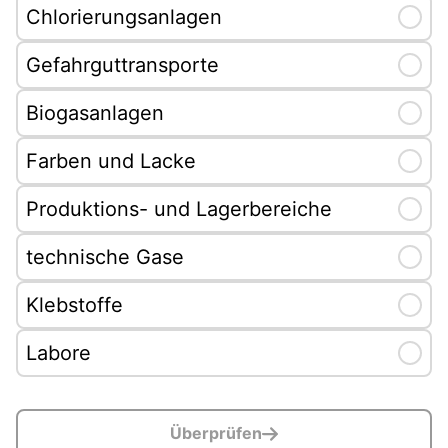
Chlorierungsanlagen
Selec
Gefahrguttransporte
Selec
Biogasanlagen
Selec
Farben und Lacke
Selec
Produktions- und Lagerbereiche
Selec
technische Gase
Selec
Klebstoffe
Selec
Labore
Selec
Überprüfen