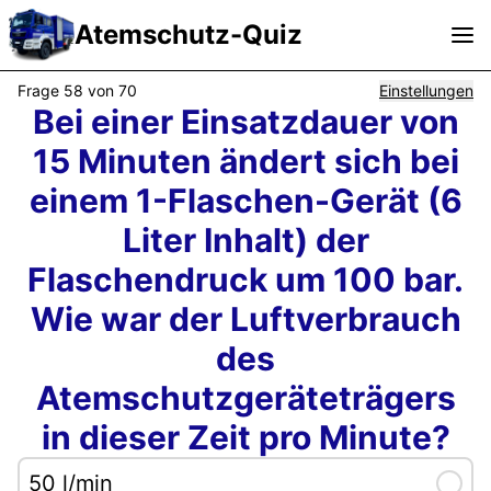
lte Sehmer
|
ressum
|
Frage 58 von 70
Einstellungen
Bei einer Einsatzdauer von
FAQ
|
15 Minuten ändert sich bei
dback
einem 1-Flaschen-Gerät (6
|
nstallieren
Liter Inhalt) der
|
Flaschendruck um 100 bar.
9.2025, 15:18
Wie war der Luftverbrauch
des
Atemschutzgeräteträgers
in dieser Zeit pro Minute?
50 l/min
Selec