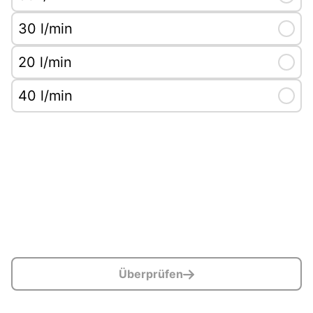
30 l/min
Selec
20 l/min
Selec
40 l/min
Selec
Überprüfen