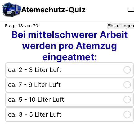
lte Sehmer
|
ressum
|
Frage 13 von 70
Einstellungen
Bei mittelschwerer Arbeit
FAQ
|
werden pro Atemzug
dback
eingeatmet:
|
nstallieren
ca. 2 - 3 Liter Luft
Selec
|
9.2025, 15:18
ca. 7 - 9 Liter Luft
Selec
ca. 5 - 10 Liter Luft
Selec
ca. 3 - 5 Liter Luft
Selec